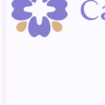
cs@camtudental.com
Chi nhánh Quận Gò
Vấp