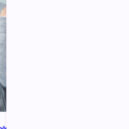
không? Giải pháp nhẹ nhàng hơn cho kế hoạch phụ