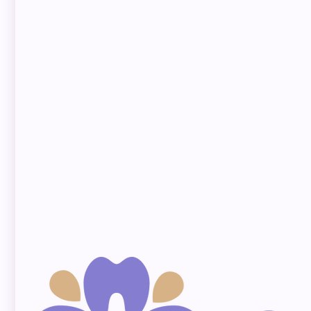
Xem Giá Tại Quận
1 •
Địa chỉ
4B Trần Hưng Đạo,
Phường Phạm Ngũ Lão,
Quận 1, TP. HCM (Đối
diện Siêu thị Điện máy
Nguyễn Kim)
Thời gian
Thứ 2 - CN
Thứ 7
8:00 sáng -
8:00 sáng -
6:30 tối
6:30 tối
Liên hệ / Hotline
Tiếng Việt:
1900232439
日本
0964024088
Japanese:
Filipino:
0704488030
(Bs. Roel)
Email