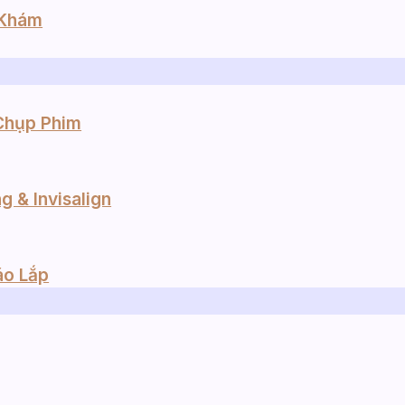
 Khám
Chụp Phim
 & Invisalign
áo Lắp