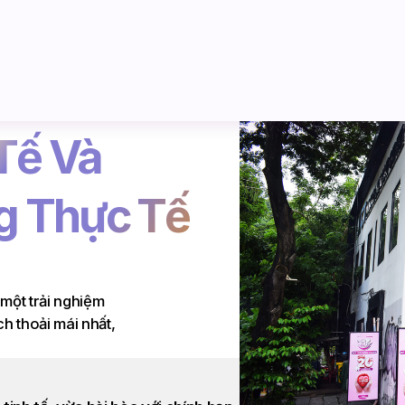
Tế Và
g Thực Tế
 một trải nghiệm
h thoải mái nhất,