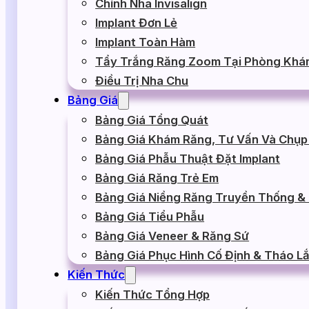
Chỉnh Nha Invisalign
Implant Đơn Lẻ
Implant Toàn Hàm
Tẩy Trắng Răng Zoom Tại Phòng Khá
Điều Trị Nha Chu
Bảng Giá
Bảng Giá Tổng Quát
Bảng Giá Khám Răng, Tư Vấn Và Chụp
Bảng Giá Phẫu Thuật Đặt Implant
Bảng Giá Răng Trẻ Em
Bảng Giá Niềng Răng Truyền Thống & I
Bảng Giá Tiểu Phẫu
Bảng Giá Veneer & Răng Sứ
Bảng Giá Phục Hình Cố Định & Tháo L
Kiến Thức
Kiến Thức Tổng Hợp