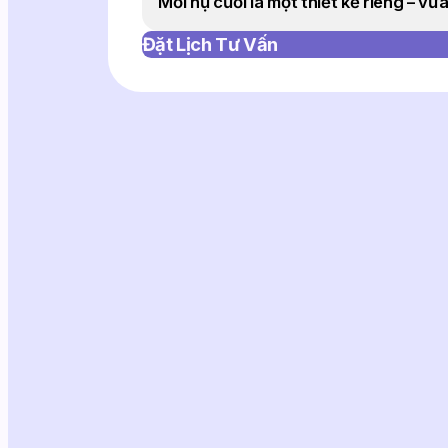
Mỗi nụ cười là một thiết kế riêng – vừa
Đặt Lịch Tư Vấn