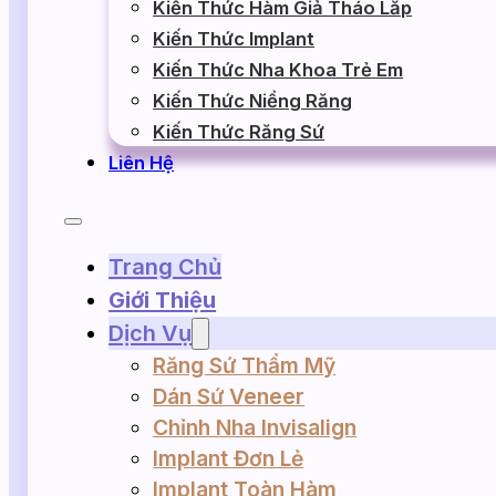
Kiến Thức Hàm Giả Tháo Lắp
Kiến Thức Implant
Kiến Thức Nha Khoa Trẻ Em
Kiến Thức Niềng Răng
Kiến Thức Răng Sứ
Liên Hệ
Trang Chủ
Giới Thiệu
Dịch Vụ
Răng Sứ Thẩm Mỹ
Dán Sứ Veneer
Chỉnh Nha Invisalign
Implant Đơn Lẻ
Implant Toàn Hàm