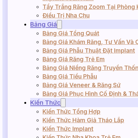
Tẩy Trắng Răng Zoom Tại Phòng
Điều Trị Nha Chu
Bảng Giá
Bảng Giá Tổng Quát
Bảng Giá Khám Răng, Tư Vấn Và 
Bảng Giá Phẫu Thuật Đặt Implant
Bảng Giá Răng Trẻ Em
Bảng Giá Niềng Răng Truyền Thống
Bảng Giá Tiểu Phẫu
Bảng Giá Veneer & Răng Sứ
Bảng Giá Phục Hình Cố Định & Th
Kiến Thức
Kiến Thức Tổng Hợp
Kiến Thức Hàm Giả Tháo Lắp
Kiến Thức Implant
Kiến Thức Nha Khoa Trẻ Em