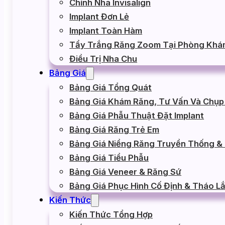
Chỉnh Nha Invisalign
Implant Đơn Lẻ
Implant Toàn Hàm
Tẩy Trắng Răng Zoom Tại Phòng Khá
Điều Trị Nha Chu
Bảng Giá
Bảng Giá Tổng Quát
Bảng Giá Khám Răng, Tư Vấn Và Chụp
Bảng Giá Phẫu Thuật Đặt Implant
Bảng Giá Răng Trẻ Em
Bảng Giá Niềng Răng Truyền Thống & I
Bảng Giá Tiểu Phẫu
Bảng Giá Veneer & Răng Sứ
Bảng Giá Phục Hình Cố Định & Tháo L
Kiến Thức
Kiến Thức Tổng Hợp