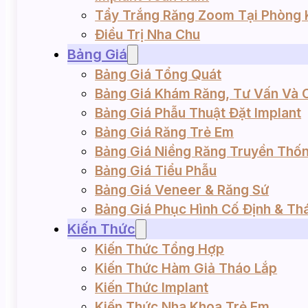
Tẩy Trắng Răng Zoom Tại Phòng
Điều Trị Nha Chu
Bảng Giá
Bảng Giá Tổng Quát
Bảng Giá Khám Răng, Tư Vấn Và 
28/09/2025
Bảng Giá Phẫu Thuật Đặt Implant
Bảng Giá Răng Trẻ Em
Răng Lung Lay: Nguyên Nhân,
Bảng Giá Niềng Răng Truyền Thống
Biểu Hiện và Cách Điều Trị
Bảng Giá Tiểu Phẫu
Bảng Giá Veneer & Răng Sứ
Ở một độ tuổi nhất định, nhiều người bắt đầu cả
Bảng Giá Phục Hình Cố Định & Th
nhận rõ những thay đổi trong sức khỏe răng...
Kiến Thức
Xem thêm
Kiến Thức Tổng Hợp
Kiến Thức Hàm Giả Tháo Lắp
Kiến Thức Implant
Kiến Thức Nha Khoa Trẻ Em