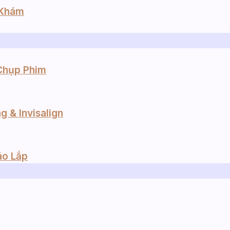
 Khám
Chụp Phim
26/09/2025
Áp Xe Răng: Dấu Hiệu, Nguyên
 & Invisalign
Nhân Và Biến Chứng Nguy Hiểm
Bạn Không Nên Bỏ Qua
m
áo Lắp
Bạn đang gặp phải cơn đau nhức dữ dội ở vùng
răng, sưng mặt hoặc cảm giác ê buốt bất...
Xem thêm