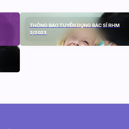
THÔNG BÁO TUYỂN DỤNG BÁC SĨ RHM
2/2023