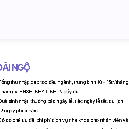
Ưu tiên có kinh nghiệm và giao tiếp tiếng Anh/Nhật
Cẩn thận, nhiệt tình, niềm nở với khách hàng, ngoại hình ưa
Khả năng giao tiếp tốt, xử lý tình huống tốt, cẩn thận, tỉ mỉ.
Có thể làm việc xoay ca (8 tiếng), trực đêm (2 – 3 buổi/thán
ĐÃI NGỘ
Tổng thu nhập cao top đầu ngành, trung bình 10 – 15tr/tháng
Tham gia BHXH, BHYT, BHTN đầy đủ.
Quà sinh nhật, thưởng các ngày lễ, tiệc ngày lễ tết, du lịch
12 ngày phép năm.
Có cơ chế ưu đãi chi phí dịch vụ nha khoa cho nhân viên và