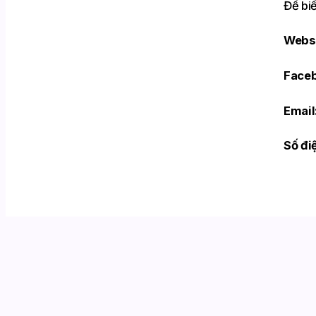
Để bi
Webs
Face
Email
Số đi