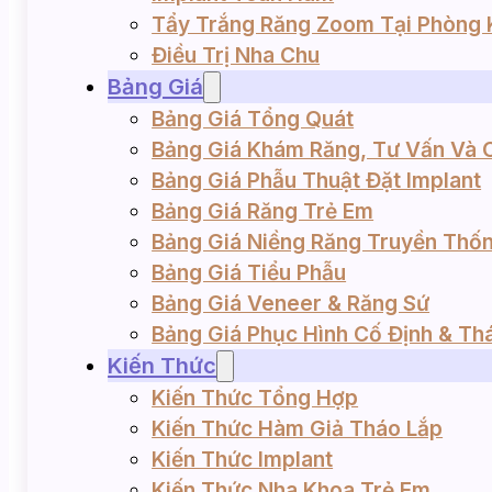
Tẩy Trắng Răng Zoom Tại Phòng
Điều Trị Nha Chu
Bảng Giá
Bảng Giá Tổng Quát
Bảng Giá Khám Răng, Tư Vấn Và 
Bảng Giá Phẫu Thuật Đặt Implant
Bảng Giá Răng Trẻ Em
Bảng Giá Niềng Răng Truyền Thống
Bảng Giá Tiểu Phẫu
Bảng Giá Veneer & Răng Sứ
Bảng Giá Phục Hình Cố Định & Th
Kiến Thức
4-
Kiến Thức Tổng Hợp
Kiến Thức Hàm Giả Tháo Lắp
Kiến Thức Implant
Kiến Thức Nha Khoa Trẻ Em