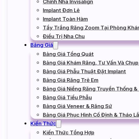
Chỉnh Nha Invisalign
Implant Đơn Lẻ
Implant Toàn Hàm
Cẩm T
Tẩy Trắng Răng Zoom Tại Phòng Khá
lĩnh v
1 – VỊ TRÍ TUYỂN DỤNG
Điều Trị Nha Chu
khách
2- ĐỊA ĐIỂM LÀM VIỆC:
Bảng Giá
Môi t
3- MÔ TẢ CÔNG VIỆC:
Bảng Giá Tổng Quát
đến t
Bảng Giá Khám Răng, Tư Vấn Và Chụp
4- YÊU CẦU
Bảng Giá Phẫu Thuật Đặt Implant
5- ĐÃI NGỘ
Bảng Giá Răng Trẻ Em
6- ỨNG TUYỂN
Bảng Giá Niềng Răng Truyền Thống & I
1 –
7- LIÊN HỆ
Bảng Giá Tiểu Phẫu
Bảng Giá Veneer & Răng Sứ
Bảng Giá Phục Hình Cố Định & Tháo L
Trợ lý
Kiến Thức
Kiến Thức Tổng Hợp