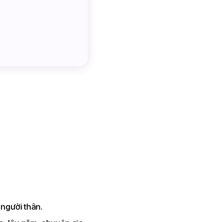
 nhìn, Nữ cao >158cm
g)
 người thân.