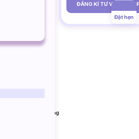
ĐĂNG KÍ TƯ VẤN MIỄN 
Đặt hẹn
ký ban đầu.
ụ.
iên thao tác nhanh chóng
khách hàng được hướng.