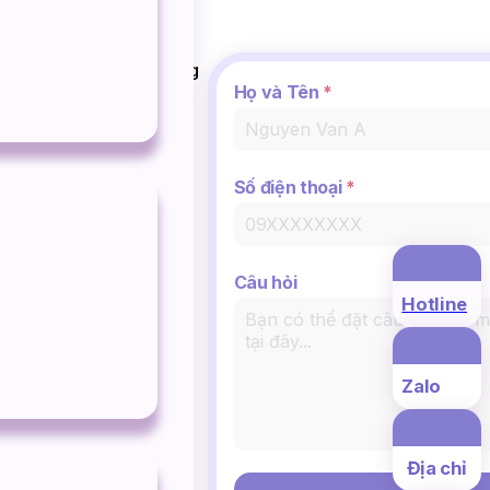
iệt Nam hoạt động trong
Họ và Tên
*
uổi đời lâu năm, tệp
khoa (dental tourism).
u chuyên gia đầu ngành
Số điện thoại
*
Câu hỏi
Hotline
Zalo
Địa chỉ